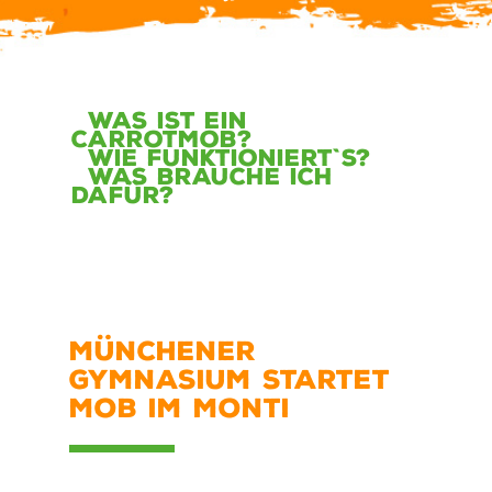
Was ist ein
CarrotMob?
Wie funktioniert`s?
Was brauche ich
dafür?
MÜNCHENER
GYMNASIUM STARTET
MOB IM MONTI