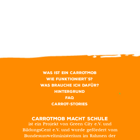
Was ist ein CarrotMob
Wie funktioniert`s?
Was brauche ich dafür?
Hintergrund
FAQ
Carrot-Stories
CARROTMOB MACHT SCHULE
ist ein Projekt von Green City e.V. und
BildungsCent e.V. und wurde gefördert vom
Bundesumweltministerium im Rahmen der