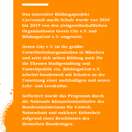
Das innovative Bildungsprojekt
Carrotmob macht Schule
wurde von 2016
bis 2019 von den zivilgesellschaftlichen
Organisationen Green City e.V. und
BildungsCent e.V. umgesetzt.
Green City e.V. ist die größte
Umweltschutzorganisation in München
und setzt sich neben Bildung auch für
die Themen Stadtgestaltung und
Umweltpolitik ein.
BildungsCent e.V.
arbeitet bundesweit mit Schulen an der
Umsetzung einer nachhaltigen und neuen
Lehr- und Lernkultur.
Gefördert wurde das Programm durch
die Nationale Klimaschutzinitiative des
Bundesministeriums für Umwelt,
Naturschutz und nukleare Sicherheit
aufgrund eines Beschlusses des
Deutschen Bundestages.