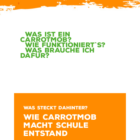
Was ist ein
CarrotMob?
Wie funktioniert`s?
Was brauche ich
dafür?
WAS STECKT DAHINTER?
WIE CARROTMOB
MACHT SCHULE
ENTSTAND